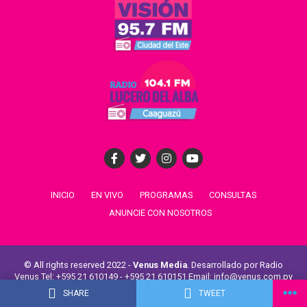
INICIO
EN VIVO
PROGRAMAS
CONSULTAS
ANUNCIE CON NOSOTROS
© All rights reserved 2022 -
Venus Media
. Desarrollado por Radio
Venus Tel: +595 21 610149 - +595 21 610151 Email: info@venus.com.py
Venus Comunicaciones -
Radio La Unión
-
Radio Aspen
SHARE
TWEET