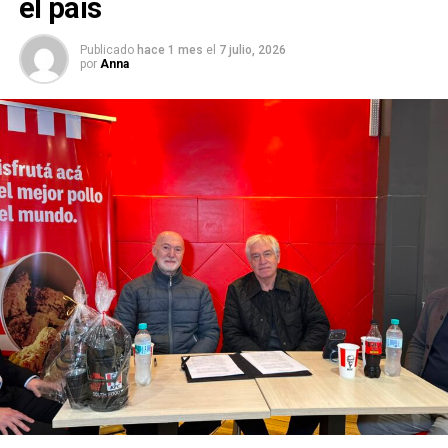
el país
Publicado
hace 1 mes
el
7 julio, 2026
por
Anna