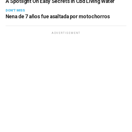
A Spotlight On Easy Secrets In Cbd Living Water
DON'T MISS
Nena de 7 años fue asaltada por motochorros
ADVERTISEMENT