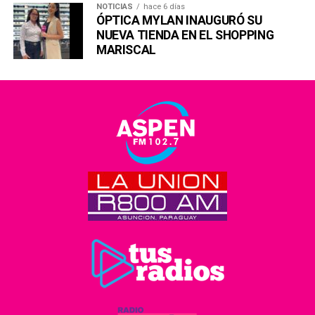
NOTICIAS
hace 6 días
ÓPTICA MYLAN INAUGURÓ SU
NUEVA TIENDA EN EL SHOPPING
MARISCAL