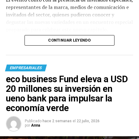
representantes de la marca, medios de comunicación e
invitados del sector, quienes pudieron conocer y
degustar las nuevas variedades en un encuentro especial
preparado para celebrar este nuevo capítulo.
CONTINUAR LEYENDO
EMPRESARIALES
eco business Fund eleva a USD
20 millones su inversión en
ueno bank para impulsar la
economía verde
Publicado
hace 2 semanas
el
22 julio, 2026
por
Anna