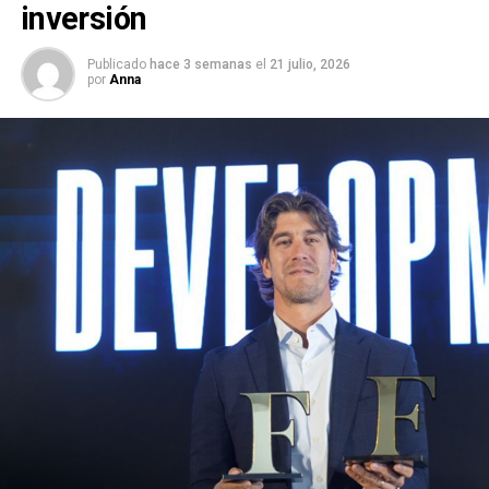
inversión
Publicado
hace 3 semanas
el
21 julio, 2026
por
Anna