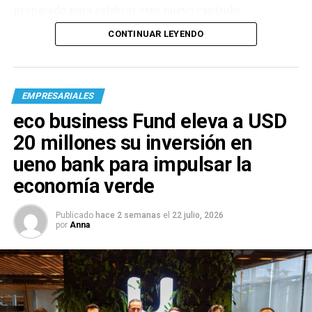
preparado para celebrar este nuevo capítulo.
CONTINUAR LEYENDO
EMPRESARIALES
eco business Fund eleva a USD
20 millones su inversión en
ueno bank para impulsar la
economía verde
Publicado
hace 2 semanas
el
22 julio, 2026
por
Anna