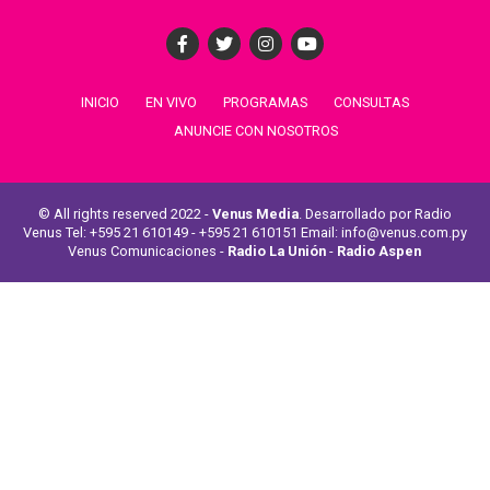
INICIO
EN VIVO
PROGRAMAS
CONSULTAS
ANUNCIE CON NOSOTROS
© All rights reserved 2022 -
Venus Media
. Desarrollado por Radio
Venus Tel: +595 21 610149 - +595 21 610151 Email: info@venus.com.py
Venus Comunicaciones -
Radio La Unión
-
Radio Aspen