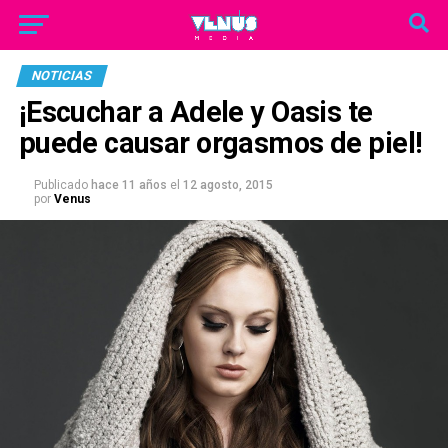
NOTICIAS
¡Escuchar a Adele y Oasis te
puede causar orgasmos de piel!
Publicado
hace 11 años
el
12 agosto, 2015
por
Venus