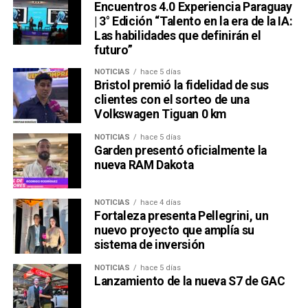
Encuentros 4.0 Experiencia Paraguay
| 3° Edición “Talento en la era de la IA:
Las habilidades que definirán el
futuro”
Ver esta publicación en Instagram
Una publicación compartida por Venus Media (@venusmediaoficial)
NOTICIAS
hace 5 días
Bristol premió la fidelidad de sus
clientes con el sorteo de una
Volkswagen Tiguan 0 km
NOTICIAS
hace 5 días
Garden presentó oficialmente la
nueva RAM Dakota
NOTICIAS
hace 4 días
Una publicación compartida por Venus Media (@venusmediaoficial)
Fortaleza presenta Pellegrini, un
nuevo proyecto que amplía su
sistema de inversión
NOTICIAS
hace 5 días
Lanzamiento de la nueva S7 de GAC