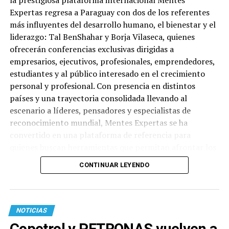
la prestigiosa plataforma internacional Mentes
Expertas regresa a Paraguay con dos de los referentes
más influyentes del desarrollo humano, el bienestar y el
liderazgo: Tal BenShahar y Borja Vilaseca, quienes
ofrecerán conferencias exclusivas dirigidas a
empresarios, ejecutivos, profesionales, emprendedores,
estudiantes y al público interesado en el crecimiento
personal y profesional. Con presencia en distintos
países y una trayectoria consolidada llevando al
escenario a líderes, pensadores y especialistas de
reconocimiento mundial, Mentes Expertas se ha
convertido en una plataforma de referencia para
quienes buscan herramientas que permitan afrontar los
desafíos actuales desde una mirada más consciente,
CONTINUAR LEYENDO
humana e innovadora. La primera conferencia tendrá
lugar el 3 de septiembre, en el CEA (Avda. Itapúa), y
estará a cargo de Tal Ben-Shahar, considerado uno de
los mayores referentes mundiales en psicología positiva
NOTICIAS
y liderazgo del bienestar. Doctor en Psicología y