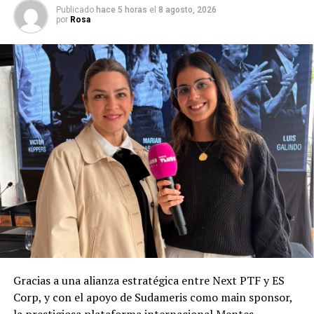
Publicado
hace 5 horas
el
8 agosto, 2026
por
Rosa
Gracias a una alianza estratégica entre Next PTF y ES
Corp, y con el apoyo de Sudameris como main sponsor,