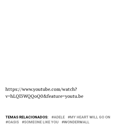
https://www.youtube.com/watch?
v=hLQl3WQQoQ0&feature=youtu.be
TEMAS RELACIONADOS:
ADELE
MY HEART WILL GO ON
OASIS
SOMEONE LIKE YOU
WONDERWALL