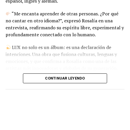
español, inglés y alemán.
“Me encanta aprender de otras personas. ¿Por qué
no cantar en otro idioma?”, expresó Rosalía en una
entrevista, reafirmando su espíritu libre, experimental y
profundamente conectado con lo humano.
LUX no solo es un álbum: es una declaración de
intenciones. Una obra que fusiona culturas, lenguas y
emociones, y que confirma a Rosalía como una de las
artistas más innovadoras y globales de su generación.
CONTINUAR LEYENDO