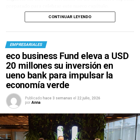
preparado para celebrar este nuevo capítulo.
CONTINUAR LEYENDO
EMPRESARIALES
eco business Fund eleva a USD
20 millones su inversión en
ueno bank para impulsar la
economía verde
Publicado
hace 3 semanas
el
22 julio, 2026
por
Anna