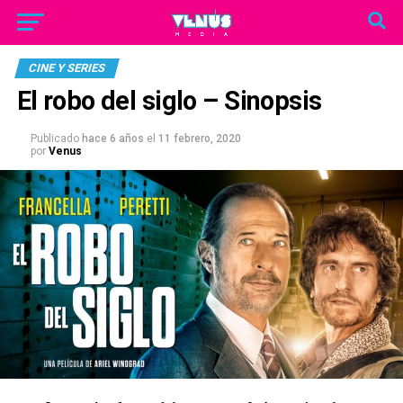
CINE Y SERIES
El robo del siglo – Sinopsis
Publicado
hace 6 años
el
11 febrero, 2020
por
Venus