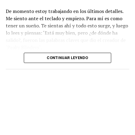
De momento estoy trabajando en los últimos detalles.
Me siento ante el teclado y empiezo. Para mí es como
tener un sueño. Te sientas ahí y todo esto surge, y luego
lo lees y piensas: ‘Está muy bien, pero ¿de dónde ha
salido?, fueron las palabras claves que dio el creador de
´Peaky Blinders`.
CONTINUAR LEYENDO