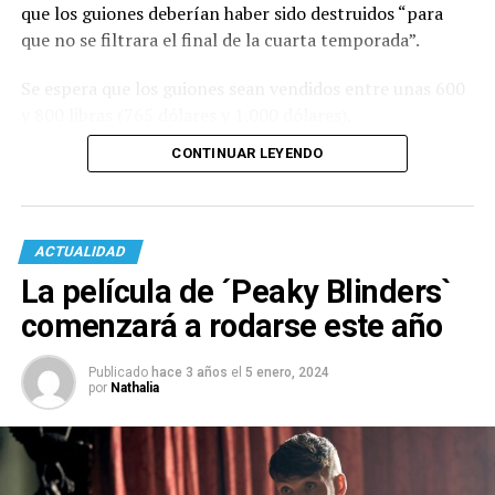
que los guiones deberían haber sido destruidos “para
que no se filtrara el final de la cuarta temporada”.
Se espera que los guiones sean vendidos entre unas 600
y 800 libras (765 dólares y 1.000 dólares).
CONTINUAR LEYENDO
ACTUALIDAD
La película de ´Peaky Blinders`
comenzará a rodarse este año
Publicado
hace 3 años
el
5 enero, 2024
por
Nathalia