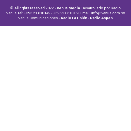
© All rights reserved 2022 -
Venus Media
. Desarrollado por Radio
Venus Tel: +595 21 610149 - +595 21 610151 Email: info@venus.com.py
Venus Comunicaciones -
Radio La Unión
-
Radio Aspen