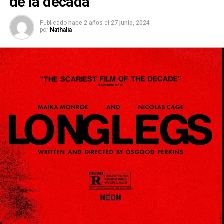
de la década
Publicado
hace 2 años
el
27 junio, 2024
por
Nathalia