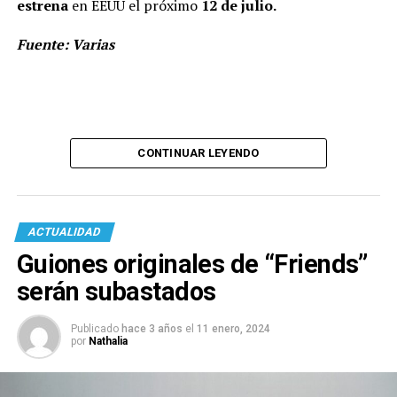
estrena
en EEUU el próximo
12 de julio.
Fuente: Varias
CONTINUAR LEYENDO
ACTUALIDAD
Guiones originales de “Friends”
serán subastados
Publicado
hace 3 años
el
11 enero, 2024
por
Nathalia