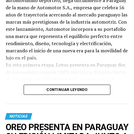
automovilismo deportivo, llega oficialmente a Paraguay
de la mano de Automotor S.A., empresa que celebra 56
años de trayectoria acercando al mercado paraguayo las
marcas más prestigiosas de la industria automotriz. Con
este lanzamiento, Automotor incorpora a su portafolio
una marca que representa el equilibrio perfecto entre
rendimiento, diseño, tecnología y electrificación,
marcando el inicio de una nueva era para la movilidad de
lujo en el país.
En esta primera etapa, Lotus presenta en Paraguay dos
de sus modelos insignia 100% eléctricos. El Lotus Eletre,
el primer Hyper-SUV de la marca, combina el ADN
deportivo de Lotus con tecnología de vanguardia,
CONTINUAR LEYENDO
prestaciones sobresalientes y la versatilidad necesaria
para el uso diario. Por su parte, el Lotus Emeya, el
primer Hyper-GT totalmente eléctrico de la firma,
redefine el concepto del gran turismo al fusionar altas
NOTICIAS
prestaciones, lujo contemporáneo, sofisticación y una
OREO PRESENTA EN PARAGUAY
experiencia de conducción emocionante. Ambos