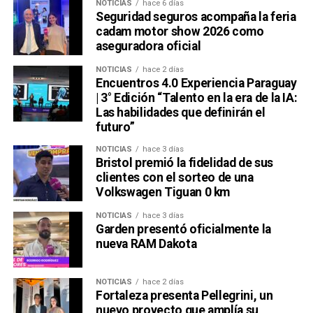
NOTICIAS
hace 6 días
Seguridad seguros acompaña la feria
cadam motor show 2026 como
aseguradora oficial
NOTICIAS
hace 2 días
Encuentros 4.0 Experiencia Paraguay
| 3° Edición “Talento en la era de la IA:
Las habilidades que definirán el
futuro”
NOTICIAS
hace 3 días
Bristol premió la fidelidad de sus
clientes con el sorteo de una
Volkswagen Tiguan 0 km
NOTICIAS
hace 3 días
Garden presentó oficialmente la
nueva RAM Dakota
NOTICIAS
hace 2 días
Fortaleza presenta Pellegrini, un
nuevo proyecto que amplía su