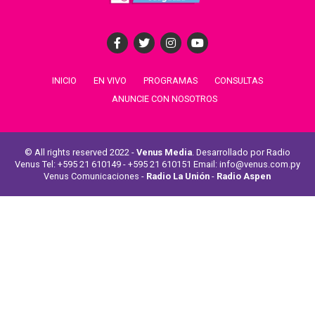
INICIO
EN VIVO
PROGRAMAS
CONSULTAS
ANUNCIE CON NOSOTROS
© All rights reserved 2022 -
Venus Media
. Desarrollado por Radio
Venus Tel: +595 21 610149 - +595 21 610151 Email: info@venus.com.py
Venus Comunicaciones -
Radio La Unión
-
Radio Aspen