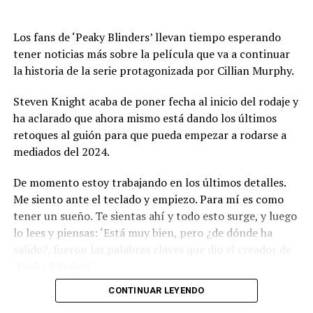
Los fans de ‘Peaky Blinders’ llevan tiempo esperando
tener noticias más sobre la película que va a continuar
la historia de la serie protagonizada por Cillian Murphy.
Steven Knight acaba de poner fecha al inicio del rodaje y
ha aclarado que ahora mismo está dando los últimos
retoques al guión para que pueda empezar a rodarse a
mediados del 2024.
De momento estoy trabajando en los últimos detalles.
Me siento ante el teclado y empiezo. Para mí es como
tener un sueño. Te sientas ahí y todo esto surge, y luego
lo lees y piensas: ‘Está muy bien, pero ¿de dónde ha
salido?, fueron las palabras claves que dio el creador de
´Peaky Blinders`.
CONTINUAR LEYENDO