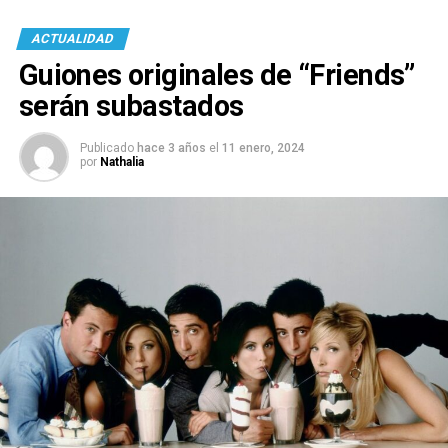
ACTUALIDAD
Guiones originales de “Friends”
serán subastados
Publicado
hace 3 años
el
11 enero, 2024
por
Nathalia