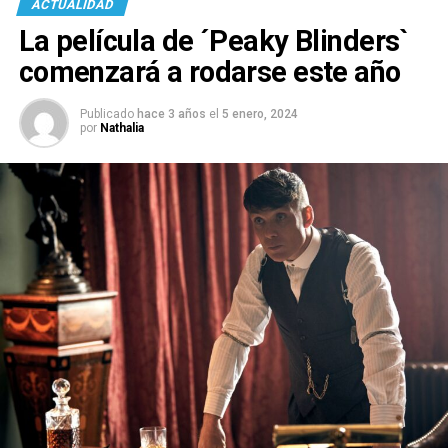
ACTUALIDAD
La película de ´Peaky Blinders`
comenzará a rodarse este año
Publicado
hace 3 años
el
5 enero, 2024
por
Nathalia