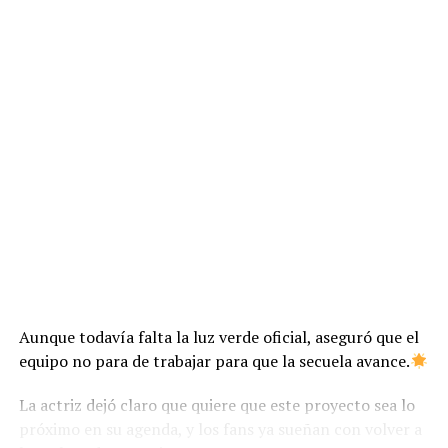
Aunque todavía falta la luz verde oficial, aseguró que el
equipo no para de trabajar para que la secuela avance.
La actriz dejó claro que quiere que este proyecto sea lo
próximo en su agenda, y los fans ya sueñan con volver a