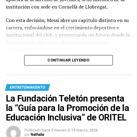
institución con sede en Cornellà de Llobregat.
Con esta decisión, Messi abre un capítulo distinto en su
carrera, enfocándose en el crecimiento deportivo e
institucional del club, y proyectando un futuro donde la
formación de talentos y el compromiso con la
comunidad sean protagonistas.
CONTINUAR LEYENDO
ENTRETENIMIENTO
La Fundación Teletón presenta
la “Guía para la Promoción de la
Educación Inclusiva” de ORITEL
Publicado
hace 5 meses
el
19 marzo, 2026
por
Nathalia