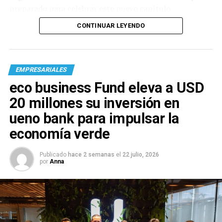
preparado para celebrar este nuevo capítulo.
CONTINUAR LEYENDO
EMPRESARIALES
eco business Fund eleva a USD
20 millones su inversión en
ueno bank para impulsar la
economía verde
Publicado
hace 2 semanas
el
22 julio, 2026
por
Anna