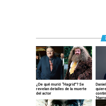
¿De qué murió “Hagrid”? Se
Daniel
revelan detalles de la muerte
quiere
del actor
conti
‘Harry
maldit