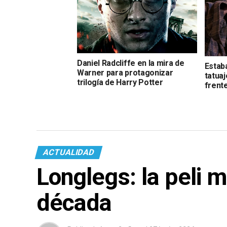
Daniel Radcliffe en la mira de
Estab
Warner para protagonizar
tatuaj
trilogía de Harry Potter
frent
ACTUALIDAD
Longlegs: la peli 
década