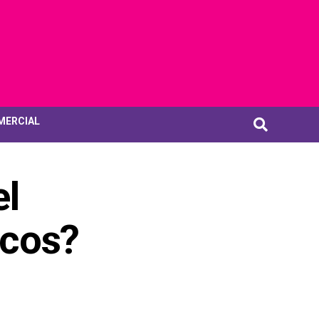
MERCIAL
el
icos?