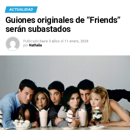
ACTUALIDAD
Guiones originales de “Friends”
serán subastados
Publicado
hace 3 años
el
11 enero, 2024
por
Nathalia