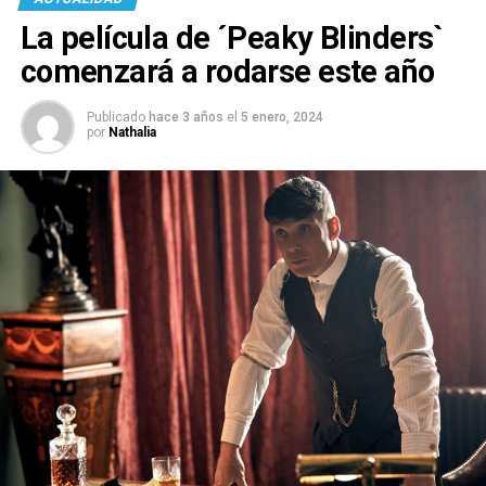
La película de ´Peaky Blinders`
comenzará a rodarse este año
Publicado
hace 3 años
el
5 enero, 2024
por
Nathalia