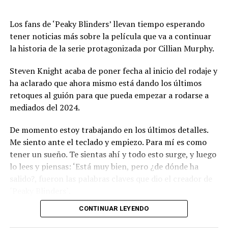
Los fans de ‘Peaky Blinders’ llevan tiempo esperando
tener noticias más sobre la película que va a continuar
la historia de la serie protagonizada por Cillian Murphy.
Steven Knight acaba de poner fecha al inicio del rodaje y
ha aclarado que ahora mismo está dando los últimos
retoques al guión para que pueda empezar a rodarse a
mediados del 2024.
De momento estoy trabajando en los últimos detalles.
Me siento ante el teclado y empiezo. Para mí es como
tener un sueño. Te sientas ahí y todo esto surge, y luego
lo lees y piensas: ‘Está muy bien, pero ¿de dónde ha
salido?, fueron las palabras claves que dio el creador de
´Peaky Blinders`.
CONTINUAR LEYENDO