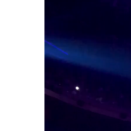
de
video