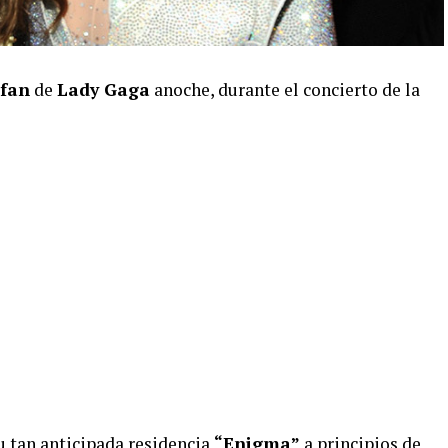
 fan
de
Lady Gaga
anoche, durante el concierto de la
u tan anticipada residencia
“Enigma”
a principios de