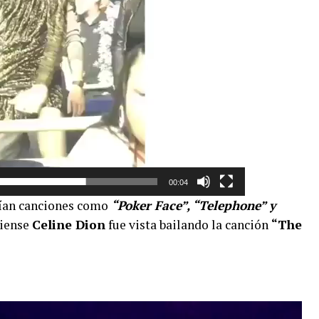
00:04
uían canciones como
“Poker Face”, “Telephone” y
diense
Celine Dion
fue vista bailando la canción
“The