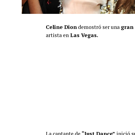
Celine Dion
demostró ser una
gran
artista en
Las Vegas.
La cantante de
“Just Dance”
inició s