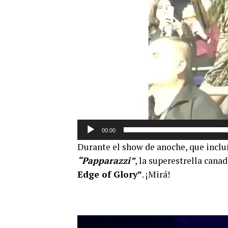
00:00
Durante el show de anoche, que incl
“Papparazzi”
, la superestrella cana
Edge of Glory”
. ¡Mirá!
Reproductor