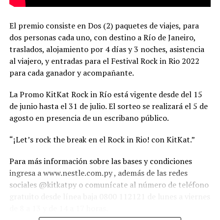
El premio consiste en Dos (2) paquetes de viajes, para
dos personas cada uno, con destino a Río de Janeiro,
traslados, alojamiento por 4 días y 3 noches, asistencia
al viajero, y entradas para el Festival Rock in Rio 2022
para cada ganador y acompañante.
La Promo KitKat Rock in Río está vigente desde del 15
de junio hasta el 31 de julio. El sorteo se realizará el 5 de
agosto en presencia de un escribano público.
“¡Let’s rock the break en el Rock in Rio! con KitKat.”
Para más información sobre las bases y condiciones
ingresa a www.nestle.com.py , además de las redes
sociales @kitkatpy o comunícate al número de teléfono
gratuito desde línea baja 0800 112121 de lunes a viernes
de 8 a 13 y de 14 a 17 horas.