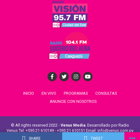
INICIO
EN VIVO
PROGRAMAS
CONSULTAS
ANUNCIE CON NOSOTROS
© All rights reserved 2022 -
Venus Media
. Desarrollado por Radio
Venus Tel: +595 21 610149 - +595 21 610151 Email: info@venus.com.py
Venus Comunicaciones -
Radio La Unión
-
Radio Aspen
SHARE
TWEET