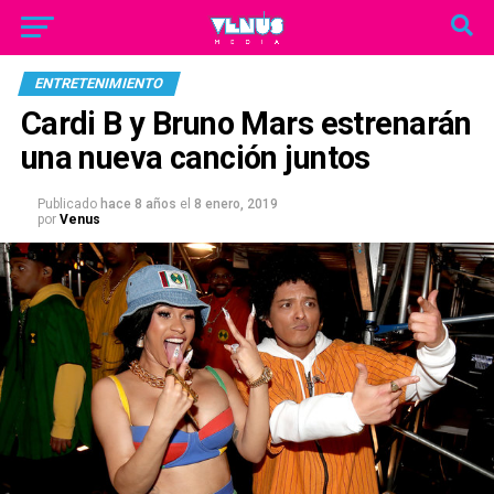
ENTRETENIMIENTO
Cardi B y Bruno Mars estrenarán
una nueva canción juntos
Publicado
hace 8 años
el
8 enero, 2019
por
Venus