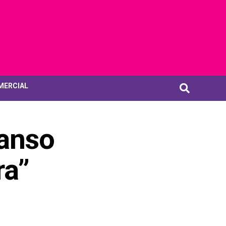
MERCIAL
canso
ra”