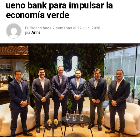
ueno bank para impulsar la
economía verde
Publicado
hace 2 semanas
el
22 julio, 2026
por
Anna