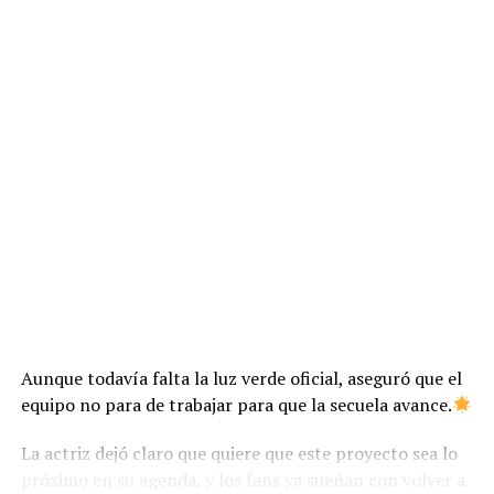
Aunque todavía falta la luz verde oficial, aseguró que el
equipo no para de trabajar para que la secuela avance.
La actriz dejó claro que quiere que este proyecto sea lo
próximo en su agenda, y los fans ya sueñan con volver a