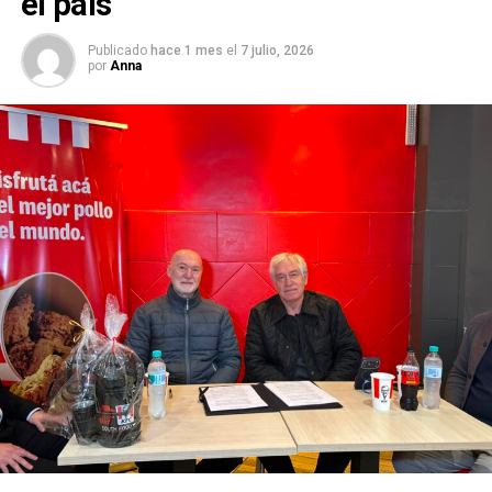
el país
Publicado
hace 1 mes
el
7 julio, 2026
por
Anna