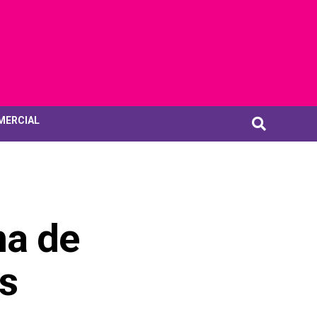
MERCIAL
na de
s