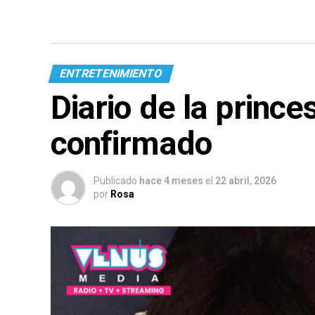
ENTRETENIMIENTO
Diario de la prince
confirmado
Publicado
hace 4 meses
el
22 abril, 2026
por
Rosa