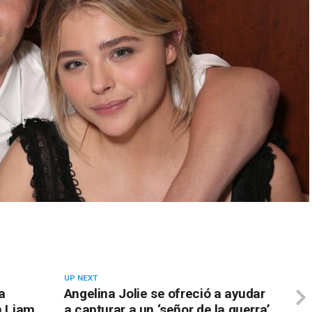
UP NEXT
a
Angelina Jolie se ofreció a ayudar
n Liam
a capturar a un ‘señor de la guerra’