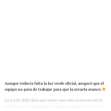
Aunque todavía falta la luz verde oficial, aseguró que el
equipo no para de trabajar para que la secuela avance.
La actriz dejó claro que quiere que este proyecto sea lo
próximo en su agenda, y los fans ya sueñan con volver a