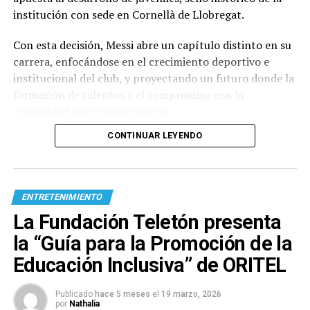
institución con sede en Cornellà de Llobregat.
Con esta decisión, Messi abre un capítulo distinto en su
carrera, enfocándose en el crecimiento deportivo e
institucional del club, y proyectando un futuro donde la
formación de talentos y el compromiso con la
comunidad sean protagonistas.
CONTINUAR LEYENDO
ENTRETENIMIENTO
La Fundación Teletón presenta
la “Guía para la Promoción de la
Educación Inclusiva” de ORITEL
Publicado
hace 5 meses
el
19 marzo, 2026
por
Nathalia