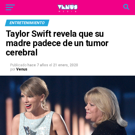
ENTRETENIMIENTO
Taylor Swift revela que su
madre padece de un tumor
cerebral
Publicado
hace 7 años
el
21 enero, 2020
por
Venus