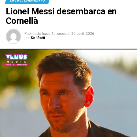
ENTRETENIMIENTO
Lionel Messi desembarca en
Cornellà
Publicado
hace 4 meses
el
20 abril, 2026
por
Sol Ratti