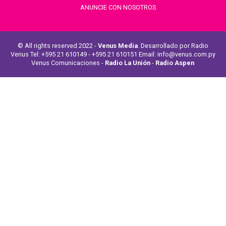
ANUNCIE CON NOSOTROS
© All rights reserved 2022 -
Venus Media
. Desarrollado por Radio
Venus Tel: +595 21 610149 - +595 21 610151 Email: info@venus.com.py
Venus Comunicaciones -
Radio La Unión
-
Radio Aspen