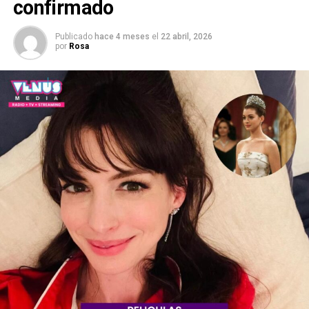
confirmado
Publicado
hace 4 meses
el
22 abril, 2026
por
Rosa