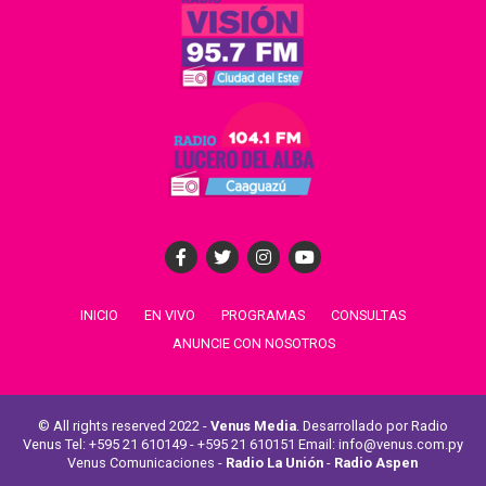
INICIO
EN VIVO
PROGRAMAS
CONSULTAS
ANUNCIE CON NOSOTROS
© All rights reserved 2022 -
Venus Media
. Desarrollado por Radio
Venus Tel: +595 21 610149 - +595 21 610151 Email: info@venus.com.py
Venus Comunicaciones -
Radio La Unión
-
Radio Aspen