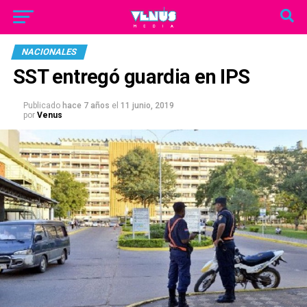
NACIONALES
SST entregó guardia en IPS
Publicado
hace 7 años
el
11 junio, 2019
por
Venus