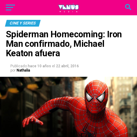
CINE Y SERIES
Spiderman Homecoming: Iron
Man confirmado, Michael
Keaton afuera
Publicado
hace 10 años
el
22 abril, 2016
por
Nathalia