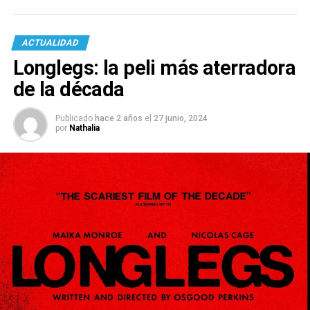
ACTUALIDAD
Longlegs: la peli más aterradora
de la década
Publicado
hace 2 años
el
27 junio, 2024
por
Nathalia