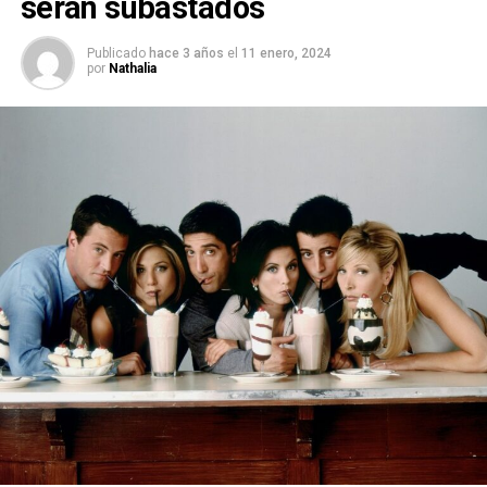
serán subastados
Publicado
hace 3 años
el
11 enero, 2024
por
Nathalia