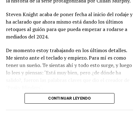
la historia de la serie protagonizada por Cillian Murphy.
Steven Knight acaba de poner fecha al inicio del rodaje y
ha aclarado que ahora mismo está dando los últimos
retoques al guión para que pueda empezar a rodarse a
mediados del 2024.
De momento estoy trabajando en los últimos detalles.
Me siento ante el teclado y empiezo. Para mí es como
tener un sueño. Te sientas ahí y todo esto surge, y luego
lo lees y piensas: ‘Está muy bien, pero ¿de dónde ha
salido?, fueron las palabras claves que dio el creador de
´Peaky Blinders`.
CONTINUAR LEYENDO