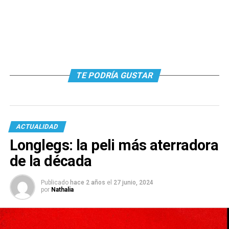
TE PODRÍA GUSTAR
ACTUALIDAD
Longlegs: la peli más aterradora
de la década
Publicado
hace 2 años
el
27 junio, 2024
por
Nathalia