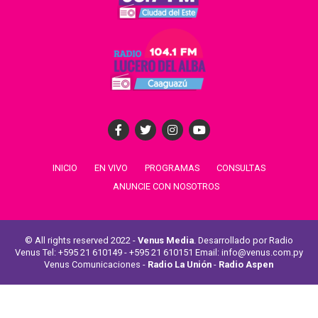
INICIO
EN VIVO
PROGRAMAS
CONSULTAS
ANUNCIE CON NOSOTROS
© All rights reserved 2022 -
Venus Media
. Desarrollado por Radio
Venus Tel: +595 21 610149 - +595 21 610151 Email: info@venus.com.py
Venus Comunicaciones -
Radio La Unión
-
Radio Aspen