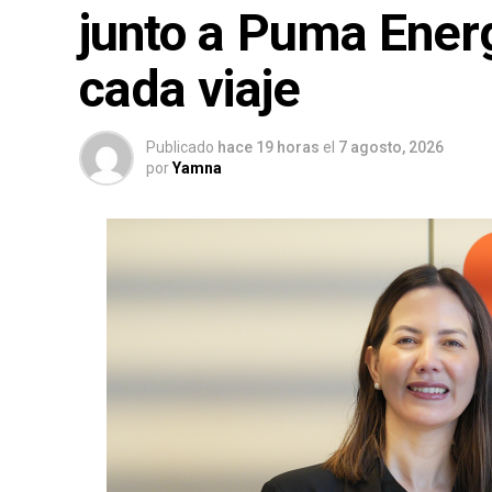
junto a Puma Ener
cada viaje
Publicado
hace 19 horas
el
7 agosto, 2026
por
Yamna