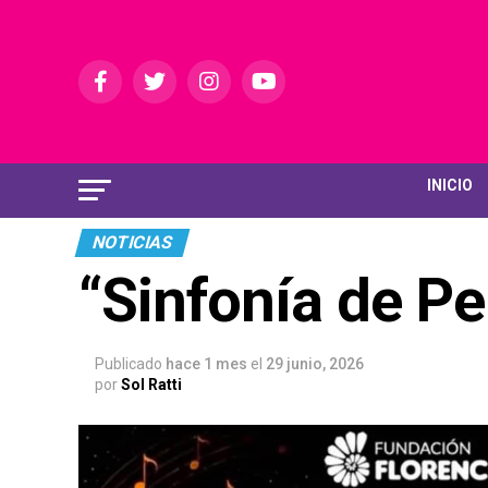
INICIO
NOTICIAS
“Sinfonía de Pe
Publicado
hace 1 mes
el
29 junio, 2026
por
Sol Ratti