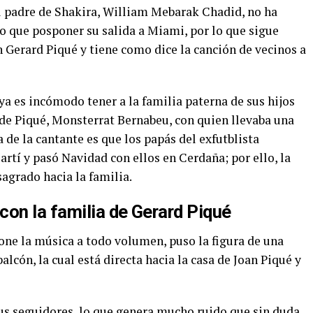
l padre de Shakira, William Mebarak Chadid, no ha
o que posponer su salida a Miami, por lo que sigue
 Gerard Piqué y tiene como dice la canción de vecinos a
a es incómodo tener a la familia paterna de sus hijos
de Piqué, Monsterrat Bernabeu, con quien llevaba una
a de la cantante es que los papás del exfutblista
tí y pasó Navidad con ellos en Cerdaña; por ello, la
agrado hacia la familia.
con la familia de Gerard Piqué
one la música a todo volumen, puso la figura de una
balcón, la cual está directa hacia la casa de Joan Piqué y
us seguidores, lo que genera mucho ruido que sin duda