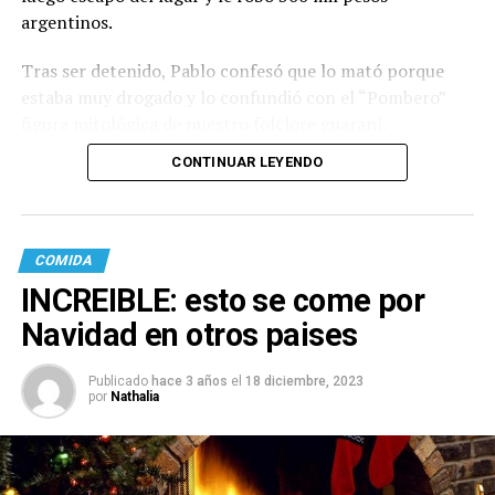
argentinos.
Tras ser detenido, Pablo confesó que lo mató porque
estaba muy drogado y lo confundió con el “Pombero”
figura mitológica de nuestro folclore guaraní.
CONTINUAR LEYENDO
COMIDA
INCREIBLE: esto se come por
Navidad en otros paises
Publicado
hace 3 años
el
18 diciembre, 2023
por
Nathalia