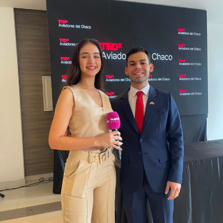
400.000 usuarios en más de 54 mercados
internacionales, donde Paraguay se suma ahora a ese
proceso, de la mano de Automaq.
“Nuestro objetivo no era simplemente incorporar una
nueva marca al portafolio de Automaq.
Buscábamos una propuesta con respaldo industrial,
productos competitivos y potencial de crecimiento, que
pudiéramos acompañar con la infraestructura comercial
y de posventa que caracteriza a nuestra empresa.
Estamos convencidos de que Kaiyi reúne esas
condiciones y tiene una gran oportunidad para
desarrollarse en el mercado paraguayo.” afirmó Fiorella
Ferrari, Gerente de Marketing de Automaq.