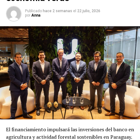
Publicado
hace 2 semanas
el
22 julio, 2026
por
Anna
El financiamiento impulsará las inversiones del banco en
agricultura y actividad forestal sostenibles en Paraguay.