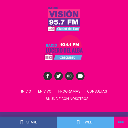
INICIO
EN VIVO
PROGRAMAS
CONSULTAS
ANUNCIE CON NOSOTROS
© All rights reserved 2022 -
Venus Media
. Desarrollado por Radio
SHARE
TWEET
Venus Tel: +595 21 610149 - +595 21 610151 Email: info@venus.com.py