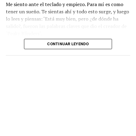
Me siento ante el teclado y empiezo. Para mí es como
tener un sueño. Te sientas ahí y todo esto surge, y luego
lo lees y piensas: ‘Está muy bien, pero ¿de dónde ha
salido?, fueron las palabras claves que dio el creador de
´Peaky Blinders`.
CONTINUAR LEYENDO