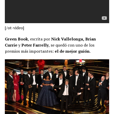
[/ot-video]
Green Book
, escrita por
Nick Vallelonga,
Brian
Currie
y
Peter Farrelly
, se quedó con uno de los
premios más importantes:
el de mejor guión
.