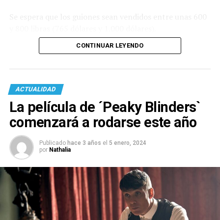
Se espera que los guiones sean vendidos entre unas 600
y 800 libras (765 dólares y 1.000 dólares).
CONTINUAR LEYENDO
ACTUALIDAD
La película de ´Peaky Blinders`
comenzará a rodarse este año
Publicado
hace 3 años
el
5 enero, 2024
por
Nathalia