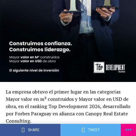
La empresa obtuvo el primer lugar en las categorías
Mayor valor en m² construidos y Mayor valor en USD de
obra, en el ranking Top Development 2026, desarrollado
por Forbes Paraguay en alianza con Canopy Real Estate
Consulting.
Asunción, Paraguay. Fortaleza fue reconocida en la
SHARE
TWEET
primera edición de Top Development 2026, un ranking