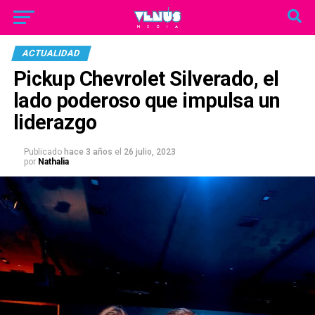
ACTUALIDAD
Pickup Chevrolet Silverado, el
lado poderoso que impulsa un
liderazgo
Publicado
hace 3 años
el
26 julio, 2023
por
Nathalia