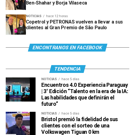
Ben-Shahar y Borja Vilaseca
NOTICIAS
hace 12 horas
Copetrol y PETRONAS vuelven a llevar a sus
clientes al Gran Premio de São Paulo
Ver esta publicación en Instagram
ENCONTRANOS EN FACEBOOK
TENDENCIA
NOTICIAS
hace 5 días
Encuentros 4.0 Experiencia Paraguay
| 3° Edición “Talento en la era de la IA:
Las habilidades que definirán el
futuro”
Ver esta publicación en Instagram
Una publicación compartida por Venus Media (@venusmediaoficial)
NOTICIAS
hace 5 días
Bristol premió la fidelidad de sus
clientes con el sorteo de una
Volkswagen Tiguan 0 km