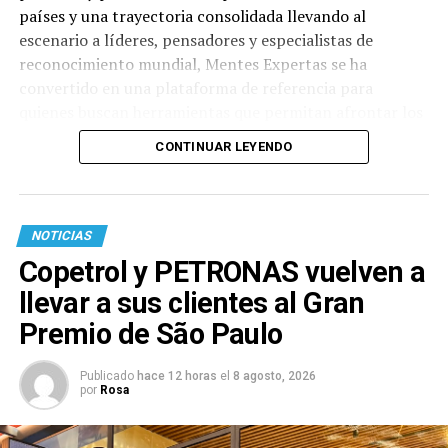
países y una trayectoria consolidada llevando al
escenario a líderes, pensadores y especialistas de
reconocimiento mundial, Mentes Expertas se ha
convertido en una plataforma de referencia para
quienes buscan herramientas que permitan afrontar los
desafíos actuales desde una mirada más consciente,
CONTINUAR LEYENDO
humana e innovadora. La primera conferencia tendrá
lugar el 3 de septiembre, en el CEA (Avda. Itapúa), y
estará a cargo de Tal Ben-Shahar, considerado uno de
los mayores referentes mundiales en psicología positiva
NOTICIAS
y liderazgo del bienestar. Doctor en Psicología y
Copetrol y PETRONAS vuelven a
Filosofía por la Universidad de Harvard, Tal Ben-Shahar
llevar a sus clientes al Gran
alcanzó reconocimiento internacional al impartir
Happiness, una de las asignaturas más populares en la
Premio de São Paulo
historia de esa universidad. Autor de bestsellers como
Happier, Being Happy y The Joy of Leadership,
Publicado
hace 12 horas
el
8 agosto, 2026
por
Rosa
traducidos a más de 30 idiomas, ha dedicado su carrera a
demostrar que la felicidad puede desarrollarse como una