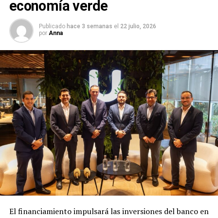
economía verde
Publicado
hace 3 semanas
el
22 julio, 2026
por
Anna
El financiamiento impulsará las inversiones del banco en