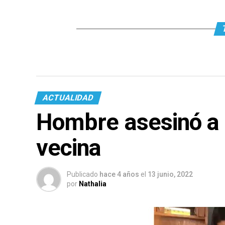
ACTUALIDAD
Hombre asesinó a 
vecina
Publicado
hace 4 años
el
13 junio, 2022
por
Nathalia