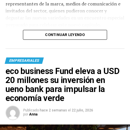
representantes de la marca, medios de comunicación e
invitados del sector, quienes pudieron conocer y
degustar las nuevas variedades en un encuentro especial
preparado para celebrar este nuevo capítulo.
CONTINUAR LEYENDO
EMPRESARIALES
eco business Fund eleva a USD
20 millones su inversión en
ueno bank para impulsar la
economía verde
Publicado
hace 2 semanas
el
22 julio, 2026
por
Anna