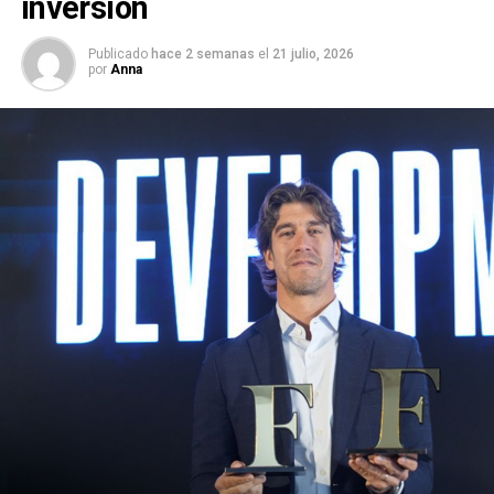
inversión
Publicado
hace 2 semanas
el
21 julio, 2026
por
Anna