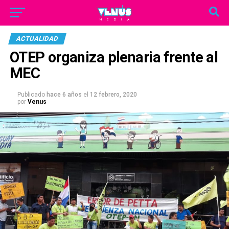
ACTUALIDAD
OTEP organiza plenaria frente al
MEC
Publicado
hace 6 años
el
12 febrero, 2020
por
Venus