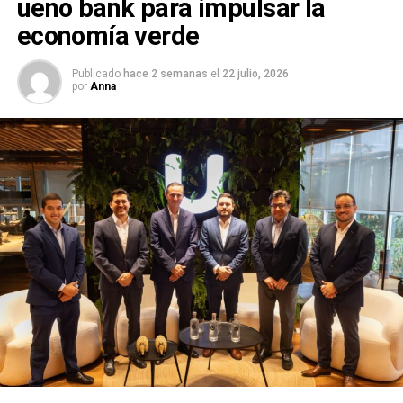
ueno bank para impulsar la
economía verde
Publicado
hace 2 semanas
el
22 julio, 2026
por
Anna