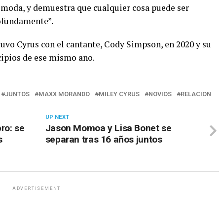
a moda, y demuestra que cualquier cosa puede ser
rofundamente”.
tuvo Cyrus con el cantante, Cody Simpson, en 2020 y su
ipios de ese mismo año.
JUNTOS
MAXX MORANDO
MILEY CYRUS
NOVIOS
RELACION
UP NEXT
ro: se
Jason Momoa y Lisa Bonet se
s
separan tras 16 años juntos
ADVERTISEMENT