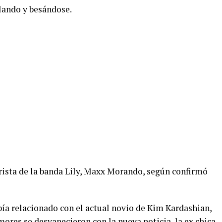
lando y besándose.
erista de la banda Lily, Maxx Morando, según confirmó
bía relacionado con el actual novio de Kim Kardashian,
ores se desvanecieron con la nueva noticia, la ex chica