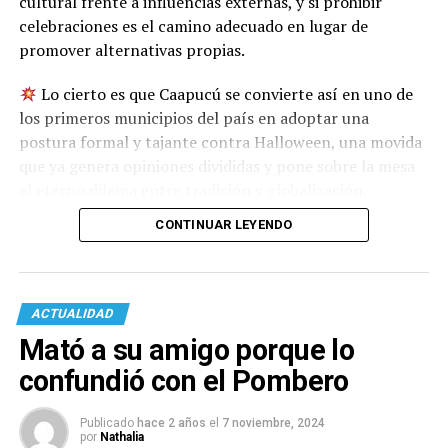
cultural frente a influencias externas, y si prohibir
celebraciones es el camino adecuado en lugar de
promover alternativas propias.
Lo cierto es que Caapucú se convierte así en uno de
los primeros municipios del país en adoptar una
postura formal y tajante contra Halloween, una movida
que ya genera opiniones divididas y pone sobre la mesa
el eterno dilema entre tradición y globalización.
CONTINUAR LEYENDO
ACTUALIDAD
Mató a su amigo porque lo
confundió con el Pombero
Publicado
hace 2 años
el
7 noviembre, 2024
por
Nathalia