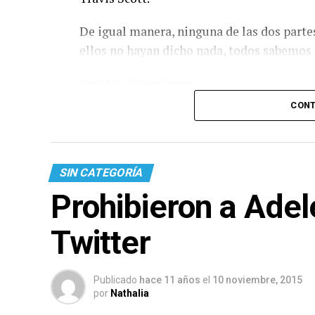
De igual manera, ninguna de las dos parte
ellos no hayan dicho nada, todos sabemos 
Fuente: @PopCrave
CONT
SIN CATEGORÍA
Prohibieron a Adel
Twitter
Publicado
hace 11 años
el
10 noviembre, 2015
por
Nathalia