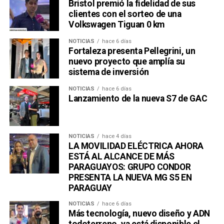
Bristol premió la fidelidad de sus
clientes con el sorteo de una
Volkswagen Tiguan 0 km
NOTICIAS
hace 6 días
Una publicación compartida por Venus Media (@venusmediaoficial)
Fortaleza presenta Pellegrini, un
nuevo proyecto que amplía su
sistema de inversión
NOTICIAS
hace 6 días
Lanzamiento de la nueva S7 de GAC
NOTICIAS
hace 4 días
LA MOVILIDAD ELÉCTRICA AHORA
ESTÁ AL ALCANCE DE MÁS
PARAGUAYOS: GRUPO CONDOR
PRESENTA LA NUEVA MG S5 EN
PARAGUAY
NOTICIAS
hace 6 días
Más tecnología, nuevo diseño y ADN
todoterreno, ya está disponible el