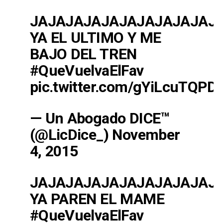
JAJAJAJAJAJAJAJAJAJAJ
YA EL ULTIMO Y ME
BAJO DEL TREN
#QueVuelvaElFav
pic.twitter.com/gYiLcuTQPD
— Un Abogado DICE™
(@LicDice_)
November
4, 2015
JAJAJAJAJAJAJAJAJAJAJ
YA PAREN EL MAME
#QueVuelvaElFav