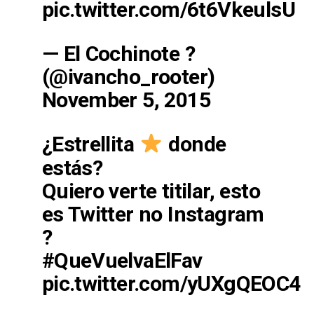
pic.twitter.com/6t6VkeulsU
— El Cochinote ?
(@ivancho_rooter)
November 5, 2015
¿Estrellita
donde
estás?
Quiero verte titilar, esto
es Twitter no Instagram
?
#QueVuelvaElFav
pic.twitter.com/yUXgQEOC4F