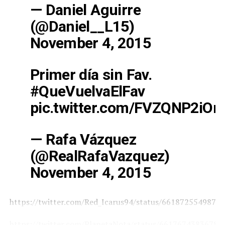
— Daniel Aguirre
(@Daniel__L15)
November 4, 2015
Primer día sin Fav.
#QueVuelvaElFav
pic.twitter.com/FVZQNP2iOn
— Rafa Vázquez
(@RealRafaVazquez)
November 4, 2015
https://twitter.com/Red_Icarus94/status/6618725549871
https://twitter.com/PlanetaNota/status/66176743836785