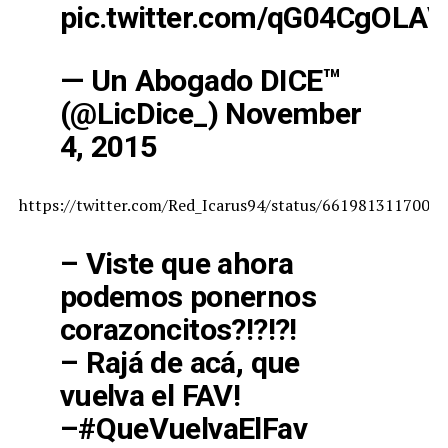
pic.twitter.com/qG04CgOLAV
— Un Abogado DICE™
(@LicDice_)
November
4, 2015
https://twitter.com/Red_Icarus94/status/6619813117002
– Viste que ahora
podemos ponernos
corazoncitos?!?!?!
– Rajá de acá, que
vuelva el FAV!
–
#QueVuelvaElFav