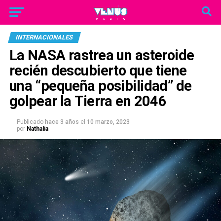
INTERNACIONALES
La NASA rastrea un asteroide
recién descubierto que tiene
una “pequeña posibilidad” de
golpear la Tierra en 2046
Publicado
hace 3 años
el
10 marzo, 2023
por
Nathalia