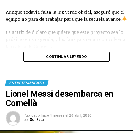
Aunque todavía falta la luz verde oficial, aseguró que el
equipo no para de trabajar para que la secuela avance.
La actriz dejó claro que quiere que este proyecto sea lo
próximo en su agenda, y los fans ya sueñan con volver a
la realeza de Genovia.
CONTINUAR LEYENDO
ENTRETENIMIENTO
Lionel Messi desembarca en
Cornellà
Publicado
hace 4 meses
el
20 abril, 2026
por
Sol Ratti