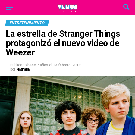
ENTRETENIMIENTO
La estrella de Stranger Things
protagonizó el nuevo video de
Weezer
Publicado
hace 7 años
el
13 febrero, 2019
por
Nathalia