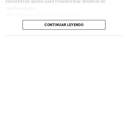
encuentran apoyo para transformar desafíos en
oportunidades.
Más información:
@teletonparaguay
CONTINUAR LEYENDO