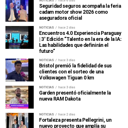
NOTICIAS
hace 6 días
Seguridad seguros acompaña la feria
cadam motor show 2026 como
aseguradora oficial
NOTICIAS
hace 2 días
Encuentros 4.0 Experiencia Paraguay
| 3° Edición “Talento en la era de la IA:
Las habilidades que definirán el
futuro”
NOTICIAS
hace 3 días
Bristol premió la fidelidad de sus
clientes con el sorteo de una
Volkswagen Tiguan 0 km
NOTICIAS
hace 3 días
Garden presentó oficialmente la
nueva RAM Dakota
NOTICIAS
hace 2 días
Fortaleza presenta Pellegrini, un
nuevo proyecto que amplía su