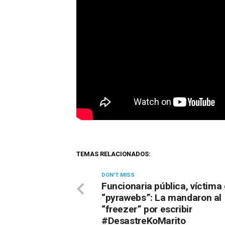
TEMAS RELACIONADOS:
DON'T MISS
Funcionaria pública, víctima
“pyrawebs”: La mandaron al
“freezer” por escribir
#DesastreKoMarito