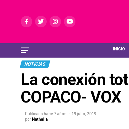
INICIO
NOTICIAS
La conexión tot
COPACO- VOX
Publicado
hace 7 años
el
19 julio, 2019
por
Nathalia