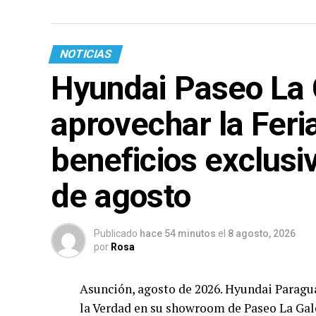
NOTICIAS
Hyundai Paseo La G
aprovechar la Feri
beneficios exclusi
de agosto
Publicado
hace 54 minutos
el
8 agosto, 2026
por
Rosa
Asunción, agosto de 2026. Hyundai Paraguay
la Verdad en su showroom de Paseo La Gale