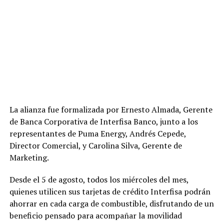
Ver esta publicación en Instagram
La alianza fue formalizada por Ernesto Almada, Gerente
de Banca Corporativa de Interfisa Banco, junto a los
representantes de Puma Energy, Andrés Cepede,
Director Comercial, y Carolina Silva, Gerente de
Marketing.
Una publicación compartida por Venus Media (@venusmediaoficial)
Desde el 5 de agosto, todos los miércoles del mes,
quienes utilicen sus tarjetas de crédito Interfisa podrán
ahorrar en cada carga de combustible, disfrutando de un
beneficio pensado para acompañar la movilidad