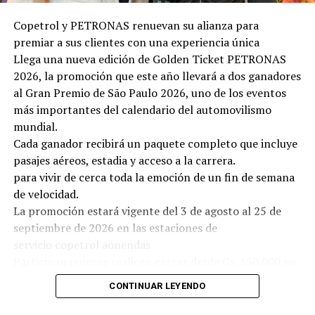
Copetrol y PETRONAS renuevan su alianza para
premiar a sus clientes con una experiencia única
Llega una nueva edición de Golden Ticket PETRONAS
2026, la promoción que este año llevará a dos ganadores
al Gran Premio de São Paulo 2026, uno de los eventos
más importantes del calendario del automovilismo
mundial.
Cada ganador recibirá un paquete completo que incluye
pasajes aéreos, estadia y acceso a la carrera.
para vivir de cerca toda la emoción de un fin de semana
de velocidad.
La promoción estará vigente del 3 de agosto al 25 de
septiembre de 2026 en las estaciones de
servicio copetrol aonendas
Participan quienes realicen cargas desde Gs. 150.000 en
Suprema o Diésel Elite y adquieran lubricantes
CONTINUAR LEYENDO
PETRONAS en las estaciones de servicio Copetrol. Cada
litro de lubricante PETRONAS suma un cupón para el