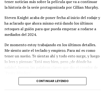
tener noticias más sobre la película que va a continuar
la historia de la serie protagonizada por Cillian Murphy.
Steven Knight acaba de poner fecha al inicio del rodaje y
ha aclarado que ahora mismo está dando los últimos
retoques al guión para que pueda empezar a rodarse a
mediados del 2024.
De momento estoy trabajando en los últimos detalles.
Me siento ante el teclado y empiezo. Para mí es como
tener un sueño. Te sientas ahí y todo esto surge, y luego
lo lees y piensas: ‘Está muy bien, pero ¿de dónde ha
salido?, fueron las palabras claves que dio el creador de
´Peaky Blinders`.
CONTINUAR LEYENDO