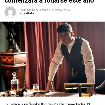
comenzará a rodarse este año
Publicado
hace 3 años
el
5 enero, 2024
por
Nathalia
La película de ‘Peaky Blinders’ al fin tiene fecha. El