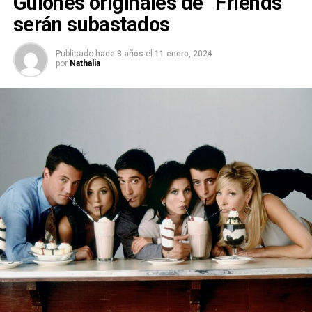
Guiones originales de “Friends”
serán subastados
Publicado
hace 3 años
el
11 enero, 2024
por
Nathalia