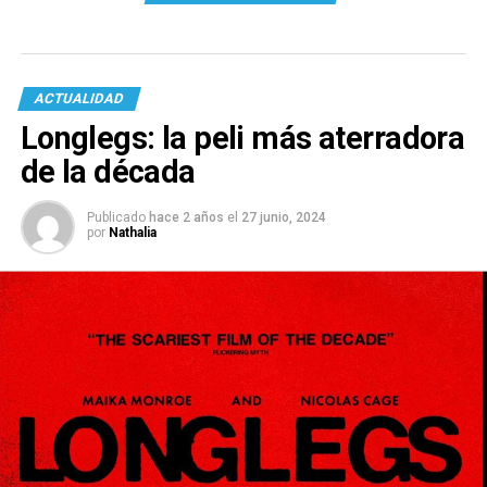
ACTUALIDAD
Longlegs: la peli más aterradora
de la década
Publicado
hace 2 años
el
27 junio, 2024
por
Nathalia