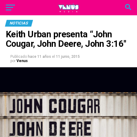
NOTICIAS
Keith Urban presenta “John
Cougar, John Deere, John 3:16″
Publicado
hace 11 años
el
11 junio, 2015
por
Venus