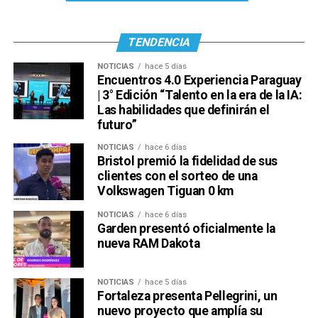
TENDENCIA
NOTICIAS
hace 5 días
Encuentros 4.0 Experiencia Paraguay
| 3° Edición “Talento en la era de la IA:
Las habilidades que definirán el
futuro”
Ver esta publicación en Instagram
NOTICIAS
hace 6 días
Bristol premió la fidelidad de sus
clientes con el sorteo de una
Volkswagen Tiguan 0 km
NOTICIAS
hace 6 días
Garden presentó oficialmente la
nueva RAM Dakota
NOTICIAS
hace 5 días
Una publicación compartida por Venus Media (@venusmediaoficial)
Fortaleza presenta Pellegrini, un
nuevo proyecto que amplía su